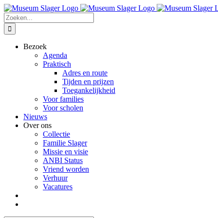
Ga
Facebook
Instagram
naar
Zoeken
inhoud
naar:
Bezoek
Agenda
Praktisch
Adres en route
Tijden en prijzen
Toegankelijkheid
Voor families
Voor scholen
Nieuws
Over ons
Collectie
Familie Slager
Missie en visie
ANBI Status
Vriend worden
Verhuur
Vacatures