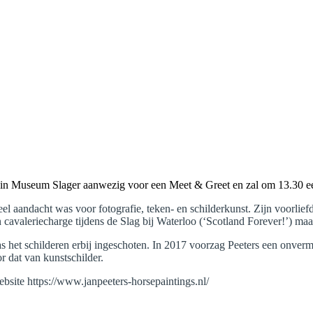
lf in Museum Slager aanwezig voor een Meet & Greet en zal om 13.30 e
eel aandacht was voor fotografie, teken- en schilderkunst. Zijn voorlief
valeriecharge tijdens de Slag bij Waterloo (‘Scotland Forever!’) maa
 het schilderen erbij ingeschoten. In 2017 voorzag Peeters een onvermij
r dat van kunstschilder.
bsite https://www.janpeeters-horsepaintings.nl/