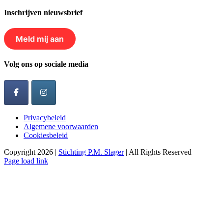
Inschrijven nieuwsbrief
Meld mij aan
Volg ons op sociale media
Privacybeleid
Algemene voorwaarden
Cookiesbeleid
Copyright 2026 |
Stichting P.M. Slager
| All Rights Reserved
Page load link
Ga
naar
de
bovenkant