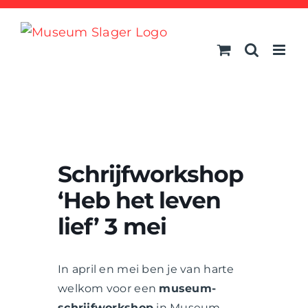
Ga
naar
inhoud
Schrijfworkshop
‘Heb het leven
lief’ 3 mei
In april en mei ben je van harte
welkom voor een
museum-
schrijfworkshop
in Museum