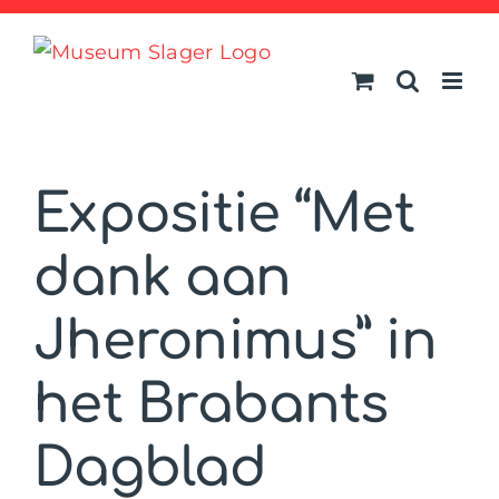
Ga
naar
inhoud
Expositie “Met
dank aan
Jheronimus” in
het Brabants
Dagblad