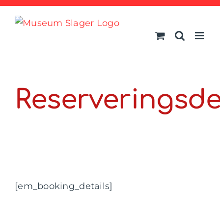
Ga
naar
inhoud
Reserveringsde
[em_booking_details]