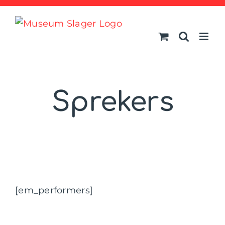
Ga
naar
inhoud
Sprekers
[em_performers]